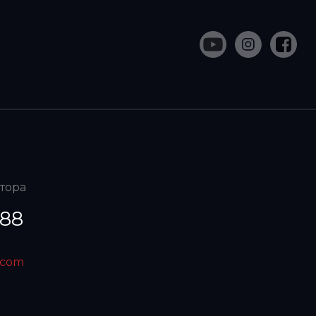
атора
 88
.com